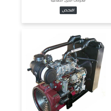
محركات الديزل الصناعية
افحص