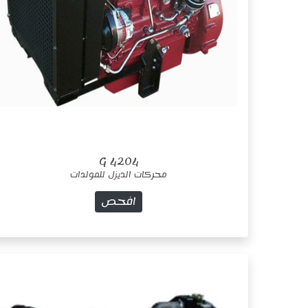
4204 G
محركات الديزل للمولدات
افحص