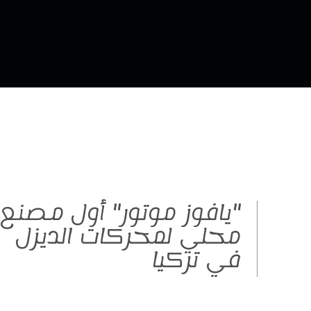
"يافوز موتور" أول مصنع
محلي لمحركات الديزل
في تركيا