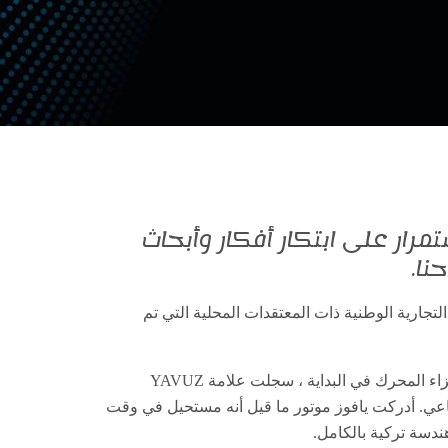
مرار على ابتكار أفكار وأبحاث
نا.
لتجارية الوطنية ذات المعتقدات المحلية التي تم
يافوز موتور، التي بدأت العمل من خلال إنتاج قضيب التوصيل وأجزاء المحرك في البداية ، سجلت علامة YAVUZ
رك الديزل الصناعي. أدركت يافوز موتور ما قيل أنه مستحيل في وقت
دسة تركية بالكامل.