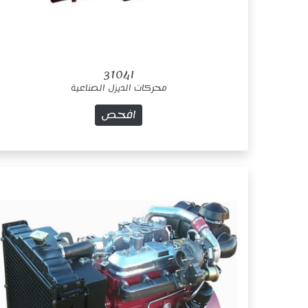
3104I
محركات الديزل الصناعية
افحص