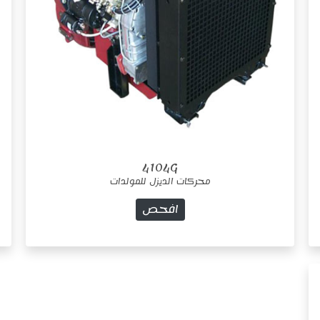
4104G
محركات الديزل للمولدات
افحص