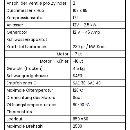
Anzahl der Ventile pro Zylinder
2
Durchmesser x Hub
107 x 115
Kompressionsrate
17:1
Anlasser
12V – 2.5 kW
Generator
12 V – 45 Amp
Kühlwasserkapazität
Kraftstoffverbrauch
230 gr / kW. Saat
Motor
~7 Lt
Motor + Kühler
~16 Lt
Gewicht (trocken)
415 kg
Schwungradgehäuse
SAE3
Empfohlenes Öl
SAE 30, SAE 40
Maximale Öltemperatur
120
C
°
Drehrichtung des Motors
Saat
Öffnungstemperatur des
80-90
C
°
Thermostats
Leerlauf
850 ±50
Maximale Drehzahl
2500