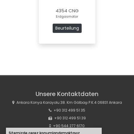
4354 CNG
Erdgasmotor
Beurteilung
Unsere Kontaktdaten
Ankara Konya Karayolu 38. Km Gölbaşı P.K.4 06831 Ankara
+90 312 499 51 35
+90 312 499 51 39
+90 544 277 6170
Sitemizde çerez konumlandırmaktayız,
info@yavuzmotors.com