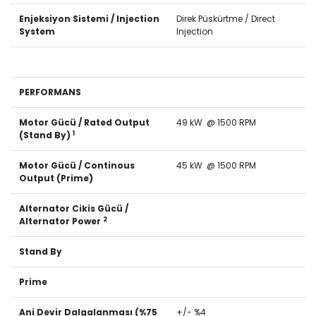
Enjeksiyon Sistemi / Injection
Direk Püskürtme / Direct
System
Injection
PERFORMANS
Motor Gücü / Rated Output
49 kW @ 1500 RPM
1
(Stand By)
Motor Gücü / Continous
45 kW @ 1500 RPM
Output (Prime)
Alternator Cikis Gücü /
2
Alternator Power
Stand By
Prime
Ani Devir Dalgalanması (%75
+/- %4