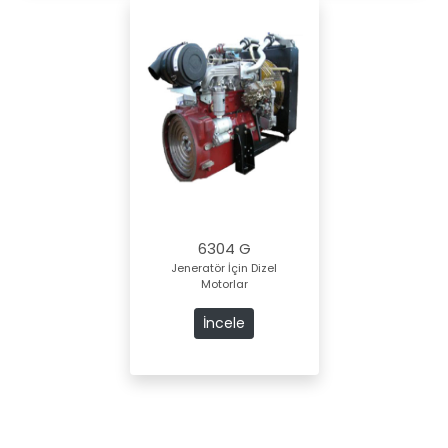
6304 G
Jeneratör İçin Dizel
Motorlar
İncele