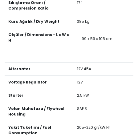
Sıkıştırma Oranı /
17:1
Compression Ratio
Kuru Ağırlık / Dry Weight
385 kg
Ölçüler / Dimensions - L x W x
99 x 59 x 105 cm
H
Alternator
12V 45A
Voltage Regulator
12V
Starter
2.5 kW
Volan Muhafaza / Flywheel
SAE 3
Housing
Yakıt Tüketimi / Fuel
205-220 gr/kW.Hr
Consumption