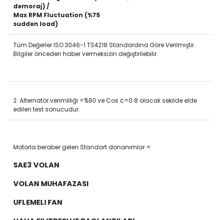
demoraj) /
Max RPM Fluctuation (%75
sudden load)
Tüm Değerler ISO 3046-1 TS4218 Standardına Göre Verilmiştir.
Bilgiler önceden haber vermeksizin değiştirilebilir.
2 Alternatör verimliliği =%90 ve Cos ¢=0.8 olacak sekilde elde
edilen test sonucudur.
Motorla beraber gelen Standart donanımlar =
SAE3 VOLAN
VOLAN MUHAFAZASI
UFLEMELI FAN