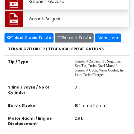
Kullanım Kılavuzu
Garanti Belgesi
Teknik Servis Talebi
Garanti Talebi
Sipariş Ver
TEKNIK OZELLIKLER / TECHNICAL SPECIFICATIONS
Tip / Type
Genset, 4 Zamanlı, Su Soğutmalı,
Sıra Tip, Turbo Dizel Motor /
Genset, 4 Cycle, Water Cooled, In-
Line, Turbo Charged
Silindir Sayısı / No of
3
Cylinder
Bore x Stroke
104 mm x 115 mm
Motor Hacmi / Engine
2.9 L
Displacement