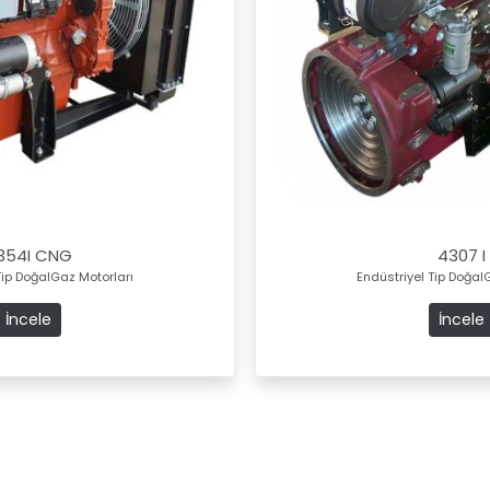
354I CNG
4307 I
Tip DoğalGaz Motorları
Endüstriyel Tip Doğal
İncele
İncele