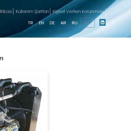
litikası
Kullanım Şartları
Kişisel Verilen korunması
TR
EN
DE
AR
RU
rı