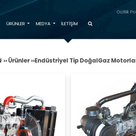
Gizlilik Po
ÜRÜNLER
MEDYA
İLETIŞIM
››
Ürünler
››
Endüstriyel Tip DoğalGaz Motorla