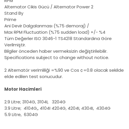
RPM
Alternator Cikis Gücü / Alternator Power 2
Stand By
Prime
Ani Devir Dalgalanması (%75 demoraj) /
Max RPM Fluctuation (%75 sudden load)
+/- %4
Tüm Değerler ISO 3046-1 TS4218 Standardına Göre
Verilmiştir.
Bilgiler önceden haber vermeksizin değiştirilebilir.
Specifications subject to change without notice.
2 Alternatör verimliliği =%90 ve Cos ¢=0.8 olacak sekilde
elde edilen test sonucudur.
Motor Hacimleri
2.9 Litre;
3104G, 3104I,
3204G
3.9 Litre; 4104G,, 4104I 4204G, 4204I, 4304I, 4304G
5.9 Litre, 6304G