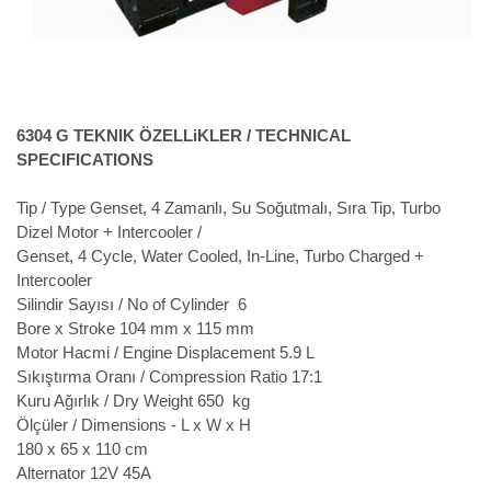
6304 G TEKNIK ÖZELLiKLER / TECHNICAL
SPECIFICATIONS
Tip / Type
Genset, 4 Zamanlı, Su Soğutmalı, Sıra Tip, Turbo
Dizel Motor + Intercooler /
Genset, 4 Cycle, Water Cooled, In-Line, Turbo Charged +
Intercooler
Silindir Sayısı / No of Cylinder
6
Bore x Stroke
104 mm x 115 mm
Motor Hacmi / Engine Displacement
5.9 L
Sıkıştırma Oranı / Compression Ratio
17:1
Kuru Ağırlık / Dry Weight
650 kg
Ölçüler / Dimensions - L x W x H
180 x 65 x 110 cm
Alternator
12V 45A