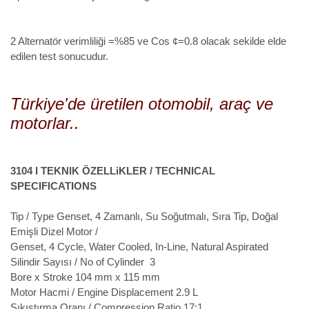
2 Alternatör verimliliği =%85 ve Cos ¢=0.8 olacak sekilde elde
edilen test sonucudur.
Türkiye'de üretilen otomobil, araç ve
motorlar..
3104 I TEKNIK ÖZELLiKLER / TECHNICAL
SPECIFICATIONS
Tip / Type
Genset, 4 Zamanlı, Su Soğutmalı, Sıra Tip, Doğal
Emişli Dizel Motor /
Genset, 4 Cycle, Water Cooled, In-Line, Natural Aspirated
Silindir Sayısı / No of Cylinder
3
Bore x Stroke
104 mm x 115 mm
Motor Hacmi / Engine Displacement
2.9 L
Sıkıştırma Oranı / Compression Ratio
17:1