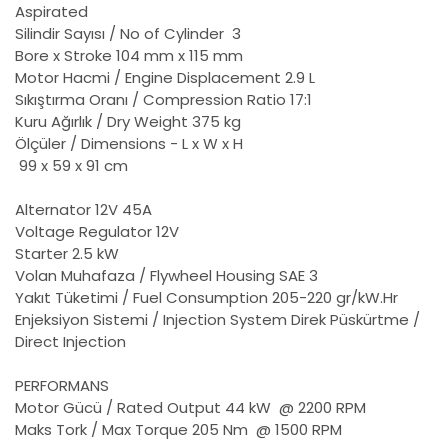
Aspirated
Silindir Sayısı / No of Cylinder
3
Bore x Stroke
104 mm x 115 mm
Motor Hacmi / Engine Displacement
2.9 L
Sıkıştırma Oranı / Compression Ratio
17:1
Kuru Ağırlık / Dry Weight
375 kg
Ölçüler / Dimensions - L x W x H
99 x 59 x 91 cm
Alternator
12V 45A
Voltage Regulator
12V
Starter
2.5 kW
Volan Muhafaza / Flywheel Housing
SAE 3
Yakıt Tüketimi / Fuel Consumption
205-220 gr/kW.Hr
Enjeksiyon Sistemi / Injection System
Direk Püskürtme /
Direct Injection
PERFORMANS
Motor Gücü / Rated Output
44 kW @ 2200 RPM
Maks Tork / Max Torque
205 Nm @ 1500 RPM