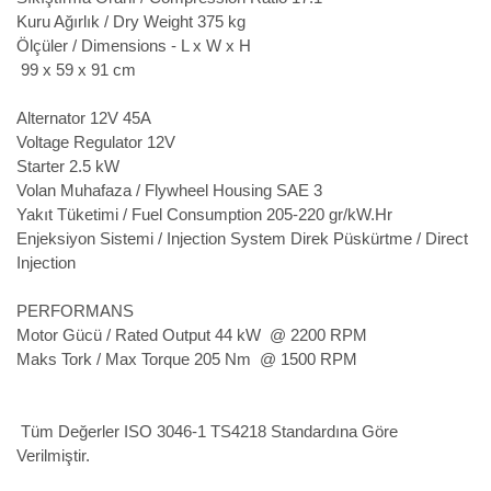
Kuru Ağırlık / Dry Weight
375 kg
Ölçüler / Dimensions - L x W x H
99 x 59 x 91 cm
Alternator
12V 45A
Voltage Regulator
12V
Starter
2.5 kW
Volan Muhafaza / Flywheel Housing
SAE 3
Yakıt Tüketimi / Fuel Consumption
205-220 gr/kW.Hr
Enjeksiyon Sistemi / Injection System
Direk Püskürtme / Direct
Injection
PERFORMANS
Motor Gücü / Rated Output
44 kW @ 2200 RPM
Maks Tork / Max Torque
205 Nm @ 1500 RPM
Tüm Değerler ISO 3046-1 TS4218 Standardına Göre
Verilmiştir.