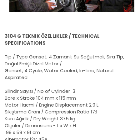
3104 G TEKNIK ÖZELLiKLER / TECHNICAL
SPECIFICATIONS
Tip / Type
Genset, 4 Zamanlı, Su Soğutmalı, Sıra Tip,
Doğal Emişli Dizel Motor /
Genset, 4 Cycle, Water Cooled, In-Line, Natural
Aspirated
Silindir Sayısı / No of Cylinder
3
Bore x Stroke
104 mm x 115 mm
Motor Hacmi / Engine Displacement
2.9 L
Sıkıştırma Oranı / Compression Ratio
17:1
Kuru Ağırlık / Dry Weight
375 kg
Ölçüler / Dimensions - L x W x H
99 x 59 x 91 cm
Alternator
12V 45A