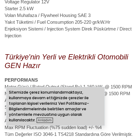
Voltage Regulator
12V
Starter
2.5 kW
Volan Muhafaza / Flywheel Housing
SAE 3
Yakıt Tüketimi / Fuel Consumption
205-220 gr/kW.Hr
Enjeksiyon Sistemi / Injection System
Direk Püskürtme / Direct
Injection
Türkiye'nin Yerli ve Elektrikli Otomobili
GEN Hazır
PERFORMANS
Motor Gücü / Rated Output (Stand By) 1
160 kW @ 1500 RPM
Sitemizde çerez konumlandırmaktayız,
Motor Gücü / Continous Output (Prime)
145 kW @ 1500 RPM
kullanmaya devam ettiğinizde çerezler ile
Alternator Cikis Gücü / Alternator Power 2
toplanan kişisel verileriniz
Veri Politikamız-
Stand By
Bilgilendirmelerinde
belirtilen amaçlar ve
Prime
yöntemlerle mevzuatına uygun olarak
kullanılacaktır.
Anladım
Ani Devir Dalgalanması (%75 demoraj) /
Max RPM Fluctuation (%75 sudden load)
+/- %4
Tüm Değerler ISO 3046-1 TS4218 Standardına Göre Verilmiştir.