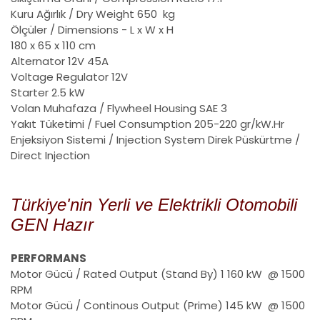
Kuru Ağırlık / Dry Weight
650 kg
Ölçüler / Dimensions - L x W x H
180 x 65 x 110 cm
Alternator
12V 45A
Voltage Regulator
12V
Starter
2.5 kW
Volan Muhafaza / Flywheel Housing
SAE 3
Yakıt Tüketimi / Fuel Consumption
205-220 gr/kW.Hr
Enjeksiyon Sistemi / Injection System
Direk Püskürtme /
Direct Injection
Türkiye'nin Yerli ve Elektrikli Otomobili
GEN Hazır
PERFORMANS
Motor Gücü / Rated Output (Stand By) 1
160 kW @ 1500
RPM
Motor Gücü / Continous Output (Prime)
145 kW @ 1500