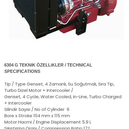
6304 G TEKNIK ÖZELLiKLER / TECHNICAL
SPECIFICATIONS
Tip / Type
Genset, 4 Zamanlı, Su Soğutmalı, Sıra Tip,
Turbo Dizel Motor + Intercooler /
Genset, 4 Cycle, Water Cooled, In-Line, Turbo Charged
+ Intercooler
Silindir Sayısı / No of Cylinder
6
Bore x Stroke
104 mm x 115 mm
Motor Hacmi / Engine Displacement
5.9 L
Sıkıştırma Oranı / Compression Ratio
17:1