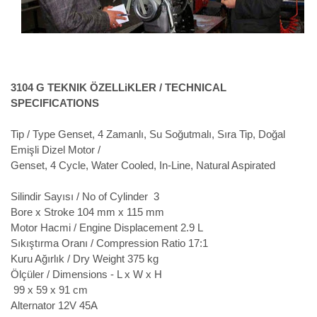
3104 G TEKNIK ÖZELLiKLER / TECHNICAL
SPECIFICATIONS
Tip / Type
Genset, 4 Zamanlı, Su Soğutmalı, Sıra Tip, Doğal
Emişli Dizel Motor /
Genset, 4 Cycle, Water Cooled, In-Line, Natural Aspirated
Silindir Sayısı / No of Cylinder
3
Bore x Stroke
104 mm x 115 mm
Motor Hacmi / Engine Displacement
2.9 L
Sıkıştırma Oranı / Compression Ratio
17:1
Kuru Ağırlık / Dry Weight
375 kg
Ölçüler / Dimensions - L x W x H
99 x 59 x 91 cm
Alternator
12V 45A